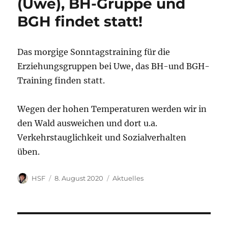
(Uwe), BH-Gruppe und
BGH findet statt!
Das morgige Sonntagstraining für die
Erziehungsgruppen bei Uwe, das BH-und BGH-
Training finden statt.
Wegen der hohen Temperaturen werden wir in
den Wald ausweichen und dort u.a.
Verkehrstauglichkeit und Sozialverhalten
üben.
Autor
Veröffentlicht
Kategorien
HSF
8. August 2020
Aktuelles
am
Beitragsnavigation