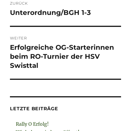
ZURÜCK
Unterordnung/BGH 1-3
Vorheriger
Beitrag:
WEITER
Erfolgreiche OG-Starterinnen
Nächster
Beitrag:
beim RO-Turnier der HSV
Swisttal
LETZTE BEITRÄGE
Rally O Erfolg!