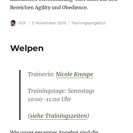
Bereichen Agility und Obedience.
Autor
Veröffentlicht
Kategorien
HSF
3. November 2019
Trainingsangebot
am
Welpen
Trainerin:
Nicole Knospe
Trainingstage:
Sonnstags
10:00-11:00 Uhr
(
siehe Trainingszeiten
)
Wie unser gesamtes Angebot sind die