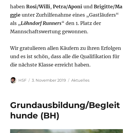
haben
Rosi/Willi
,
Petra/Aponi
und
Brigitte/Ma
ggie
unter Zurhilfenahme eines „Gastläufers“
als „
Löhndorf Runners
“ den 1. Platz der
Mannschaftswertung gewonnen.
Wir gratulieren allen Käufern zu ihren Erfolgen
und es ist schön, dass alle die Qualifikation für
die nächste Klasse erreicht haben.
Autor
Veröffentlicht
Kategorien
HSF
3. November 2019
Aktuelles
am
Grundausbildung/Begleit
hunde (BH)