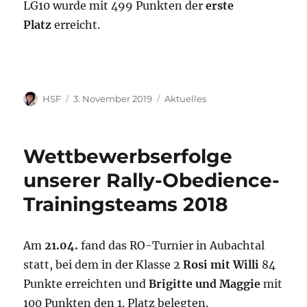
LG10 wurde mit 499 Punkten der
erste
Platz
erreicht.
Autor
Veröffentlicht
Kategorien
HSF
3. November 2019
Aktuelles
am
Wettbewerbserfolge
unserer Rally-Obedience-
Trainingsteams 2018
Am
21.04.
fand das RO-Turnier in Aubachtal
statt, bei dem in der Klasse 2
Rosi mit Willi
84
Punkte erreichten und
Brigitte und Maggie
mit
100 Punkten den 1. Platz belegten.