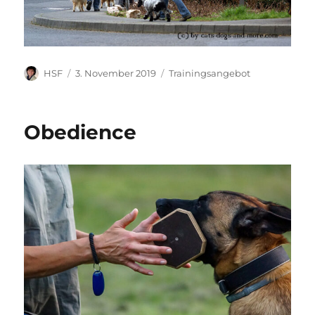
Autor
Veröffentlicht
Kategorien
HSF
3. November 2019
Trainingsangebot
am
Obedience