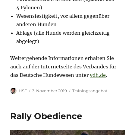
4 Pylonen)
Wesensfestigkeit, vor allem gegenüber
anderen Hunden
Ablage (alle Hunde werden gleichzeitig
abgelegt)
Weitergehende Informationen erhalten Sie
auch auf der Internetseite des Verbandes für
das Deutsche Hundewesen unter
vdh.de
.
Autor
Veröffentlicht
Kategorien
HSF
3. November 2019
Trainingsangebot
am
Rally Obedience