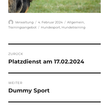
Autor
Veröffentlicht
Kategorien
Verwaltung
4. Februar 2024
Allgemein
,
am
Schlagwörter
Trainingsangebot
Hundesport
,
Hundetraining
Beitragsnavigation
ZURÜCK
Platzdienst am 17.02.2024
Vorheriger
Beitrag:
WEITER
Dummy Sport
Nächster
Beitrag: