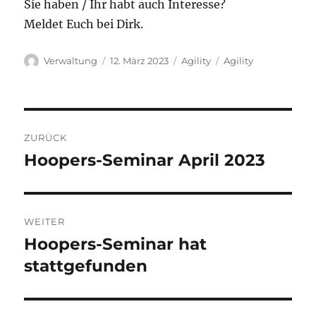
Sie haben / Ihr habt auch Interesse?
Meldet Euch bei Dirk.
Autor
Veröffentlicht
Kategorien
Schlagwörter
Verwaltung
12. März 2023
Agility
Agility
am
Beitragsnavigation
ZURÜCK
Hoopers-Seminar April 2023
Vorheriger
Beitrag:
WEITER
Hoopers-Seminar hat
Nächster
Beitrag:
stattgefunden