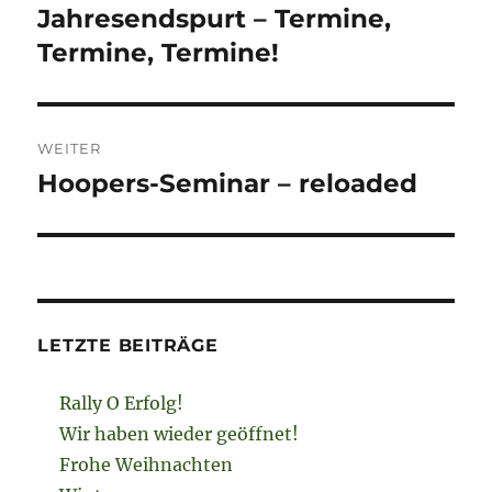
Jahresendspurt – Termine,
Vorheriger
Beitrag:
Termine, Termine!
WEITER
Hoopers-Seminar – reloaded
Nächster
Beitrag:
LETZTE BEITRÄGE
Rally O Erfolg!
Wir haben wieder geöffnet!
Frohe Weihnachten