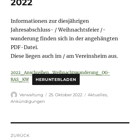
2022
Informationen zur diesjährigen
Jahresabschluss- / Weihnachtsfeier /-
wanderung finden sich in der angehängten
PDF-Datei.
Diese liegen auch im / am Vereinsheim aus.
2022_Anschreiben_Weihnachtswanderung_OG-
RAS_KW
HERUNTERLADEN
Autor
Veröffentlicht
Kategorien
Verwaltung
25. Oktober 2022
Aktuelles
,
am
Ankündigungen
Beitragsnavigation
ZURÜCK