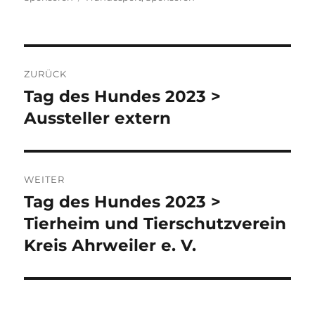
Beitragsnavigation
ZURÜCK
Tag des Hundes 2023 >
Vorheriger
Beitrag:
Aussteller extern
WEITER
Tag des Hundes 2023 >
Nächster
Beitrag:
Tierheim und Tierschutzverein
Kreis Ahrweiler e. V.