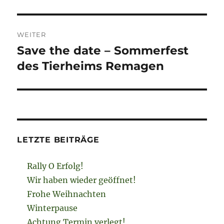
WEITER
Save the date – Sommerfest
Nächster
Beitrag:
des Tierheims Remagen
LETZTE BEITRÄGE
Rally O Erfolg!
Wir haben wieder geöffnet!
Frohe Weihnachten
Winterpause
Achtung Termin verlegt!