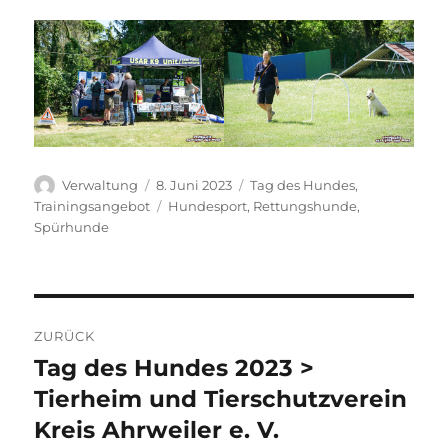
Autor
Veröffentlicht
Kategorien
Verwaltung
8. Juni 2023
Tag des Hundes
,
am
Schlagwörter
Trainingsangebot
Hundesport
,
Rettungshunde
,
Spürhunde
Beitragsnavigation
ZURÜCK
Tag des Hundes 2023 >
Vorheriger
Beitrag:
Tierheim und Tierschutzverein
Kreis Ahrweiler e. V.