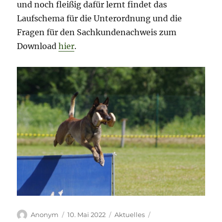
und noch fleißig dafür lernt findet das
Laufschema für die Unterordnung und die
Fragen für den Sachkundenachweis zum
Download
hier
.
Autor
Veröffentlicht
Kategorien
Schlagwörter
Anonym
10. Mai 2022
Aktuelles