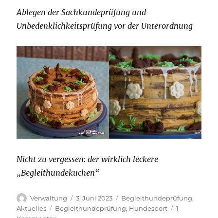
Ablegen der Sachkundeprüfung und
Unbedenklichkeitsprüfung vor der Unterordnung
Nicht zu vergessen: der wirklich leckere
„Begleithundekuchen“
Autor
Veröffentlicht
Kategorien
Verwaltung
3. Juni 2023
Begleithundeprüfung
,
am
Schlagwörter
Aktuelles
Begleithundeprüfung
,
Hundesport
1