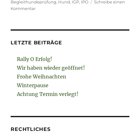
am
Begleithundeprüfung
,
Hund
,
IGP
,
IPO
Schreibe einen
zu
Kommentar
Begleithundeprüfung
am
29.05.2022
LETZTE BEITRÄGE
Rally O Erfolg!
Wir haben wieder geöffnet!
Frohe Weihnachten
Winterpause
Achtung Termin verlegt!
RECHTLICHES