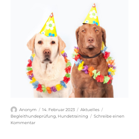
Autor
Veröffentlicht
Kategorien
Schlagwörter
Anonym
14. Februar 2023
Aktuelles
am
Begleithundeprüfung
,
Hundetraining
Schreibe einen
zu
Kommentar
Alaaf,
Helau