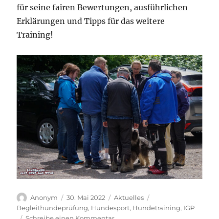
für seine fairen Bewertungen, ausführlichen
Erklärungen und Tipps für das weitere
Training!
Autor
Veröffentlicht
Kategorien
Schlagwörter
Anonym
30. Mai 2022
Aktuelles
am
Begleithundeprüfung
,
Hundesport
,
Hundetraining
,
IGP
zu
Schreibe einen Kommentar