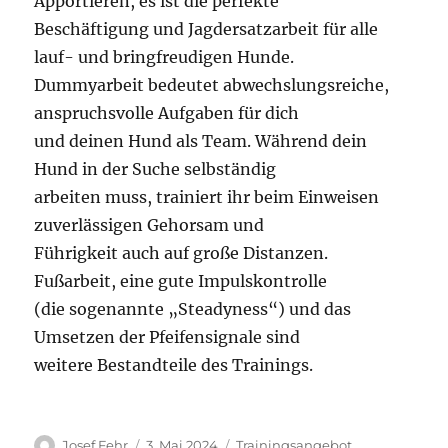
Apportieren, es ist die perfekte
Beschäftigung und Jagdersatzarbeit für alle
lauf- und bringfreudigen Hunde.
Dummyarbeit bedeutet abwechslungsreiche,
anspruchsvolle Aufgaben für dich
und deinen Hund als Team. Während dein
Hund in der Suche selbständig
arbeiten muss, trainiert ihr beim Einweisen
zuverlässigen Gehorsam und
Führigkeit auch auf große Distanzen.
Fußarbeit, eine gute Impulskontrolle
(die sogenannte „Steadyness“) und das
Umsetzen der Pfeifensignale sind
weitere Bestandteile des Trainings.
Autor
Veröffentlicht
Kategorien
Josef Fehr
3. Mai 2024
Trainingsangebot
,