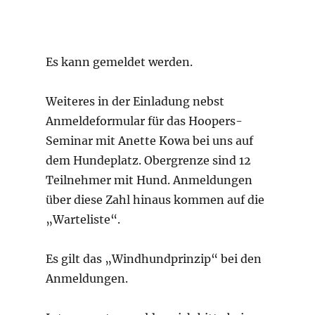
dem Hundeplatz. Obergrenze sind 12
Teilnehmer mit Hund. Anmeldungen
über diese Zahl hinaus kommen auf die
„Warteliste“.
Es gilt das „Windhundprinzip“ bei den
Anmeldungen.
Interessenten melden sich bitte bei
Birgit Mungenast
Autor
Veröffentlicht
Format
Kategor
Verwaltung
22. Januar 2022
Kurzmitteilung
am
Aktuell
,
Aktuelles
,
Neu
,
Termine
,
Training