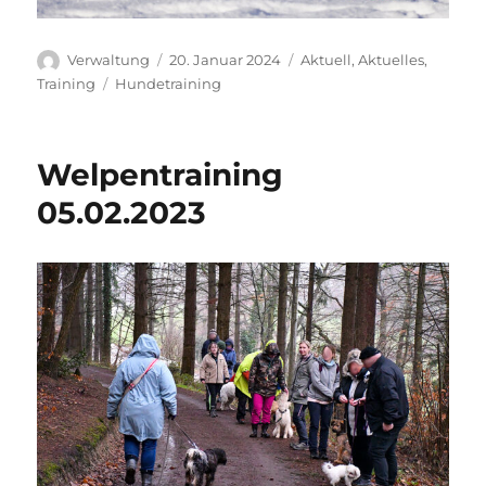
Autor
Veröffentlicht
Kategorien
Verwaltung
20. Januar 2024
Aktuell
,
Aktuelles
,
am
Schlagwörter
Training
Hundetraining
Welpentraining
05.02.2023