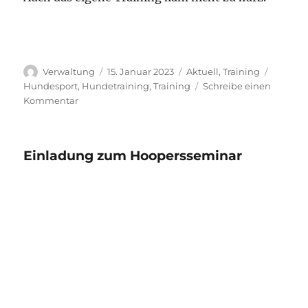
Autor
Veröffentlicht
Kategorien
Schlagw
Verwaltung
15. Januar 2023
Aktuell
,
Training
am
Hundesport
,
Hundetraining
,
Training
Schreibe einen
zu
Kommentar
Jahresstart
2023
Einladung zum Hoopersseminar
Es kann gemeldet werden.
Weiteres in der Einladung nebst
Anmeldeformular für das Hoopers-
Seminar mit Anette Kowa bei uns auf