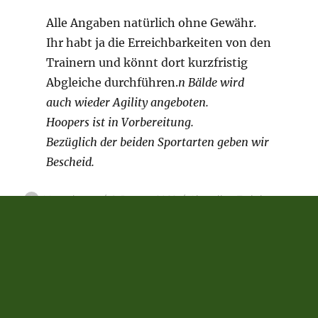
Datenschutz
Haftungsausschluss (Disclaimer)
Aktuelles
Unterme
Verein
öffnen
Unterme
Angebot
öffnen
Training
Termine
Sponsoren
Kontakt