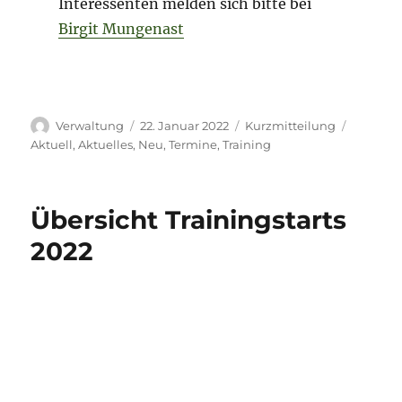
Übersicht Trainingstarts
2022
Es geht jetzt langsam wieder los. Zur
Übersicht daher nachfolgende
Information für Euch:
– Erziehungsgruppen etc. / BH-Gruppe
bei
Uwe D.
ab Sonntag, 09.01.2022
– Welpen- / Junghundgruppe 1 bei
Janina G.
ab Sonntag, 09.01.2022
– Rally-Obedience bei
Brigitte Z.
ab
Freitag, 14.01.2022
– BgH-Gruppe bei
Mungo
ab Sonntag,