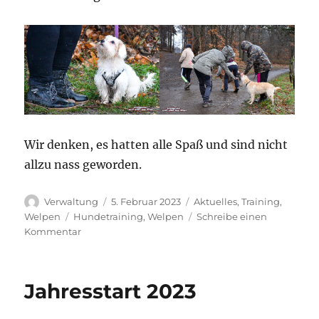
Wir denken, es hatten alle Spaß und sind nicht
allzu nass geworden.
Autor
Veröffentlicht
Kategorien
Verwaltung
5. Februar 2023
Aktuelles
,
Training
,
am
Schlagwörter
Welpen
Hundetraining
,
Welpen
Schreibe einen
zu
Kommentar
Welpentraining
05.02.2023
Jahresstart 2023