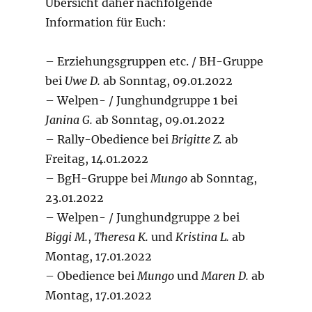
am
LETZTE BEITRÄGE
Rally O Erfolg!
Wir haben wieder geöffnet!
Frohe Weihnachten
Winterpause
Achtung Termin verlegt!
RECHTLICHES
Impressum