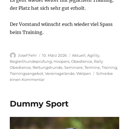
Es geht wieder weiter mit jeglichem Training.
der Platz hat sich sehr gut erholt.
Der Vorstand wünscht euch wieder viel Spass
beim Training.
Autor
Veröffentlicht
Kategorien
Josef Fehr
10. März 2026
Aktuell
,
Agility
,
am
Begleithundeprüfung
,
Hoopers
,
Obedience
,
Rally
Obedience
,
Rettungshunde
,
Seminare
,
Termine
,
Training
,
Trainingsangebot
,
Vereinsgelände
,
Welpen
Schreibe
zu
einen Kommentar
Wir
haben
wieder
Dummy Sport
geöffnet!