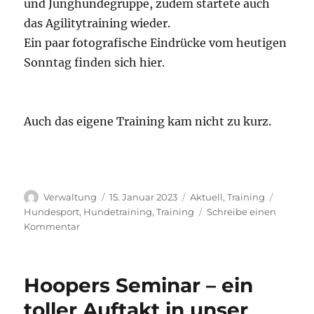
und Junghundegruppe, zudem startete auch
das Agilitytraining wieder.
Ein paar fotografische Eindrücke vom heutigen
Sonntag finden sich hier.
Auch das eigene Training kam nicht zu kurz.
Autor
Veröffentlicht
Kategorien
Schlagw
Verwaltung
15. Januar 2023
Aktuell
,
Training
am
Hundesport
,
Hundetraining
,
Training
Schreibe einen
zu
Kommentar
Jahresstart
2023
Hoopers Seminar – ein
toller Auftakt in unser