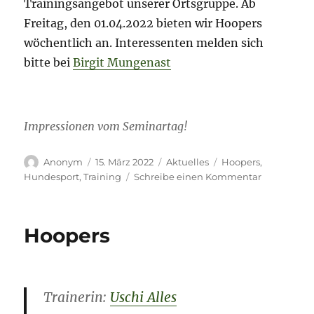
Trainingsangebot unserer Ortsgruppe. Ab
Freitag, den 01.04.2022 bieten wir Hoopers
wöchentlich an. Interessenten melden sich
bitte bei
Birgit Mungenast
Impressionen vom Seminartag!
Autor
Veröffentlicht
Kategorien
Schlagwörter
Anonym
15. März 2022
Aktuelles
Hoopers
,
am
zu
Hundesport
,
Training
Schreibe einen Kommentar
Hoopers
Seminar
–
Hoopers
ein
toller
Auftakt
in
unser
Trainerin:
Uschi Alles
Trainingsa