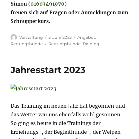
Simon (
01603491970
)
freuen sich auf Fragen oder Anmeldungen zum
Schnupperkurs.
Autor
Veröffentlicht
Kategorien
Verwaltung
5. Juni 2023
Angebot
,
am
Schlagwörter
Rettungshunde
Rettungshunde
,
Training
Jahresstart 2023
Das Training im neuen Jahr hat begonnen und
das Wetter war uns ebenfalls wohl gesonnen.
So ging es heute in die Trainings der
Erziehungs-, der Begleithunde-, der Welpen-