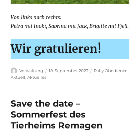
Von links nach rechts:
Petra mit Inoki, Sabrina mit Jack, Brigitte mit Fjell.
Wir gratulieren!
Autor
Veröffentlicht
Kategorien
Verwaltung
18. September 2023
Rally Obedience
,
am
Aktuell
,
Aktuelles
Save the date –
Sommerfest des
Tierheims Remagen