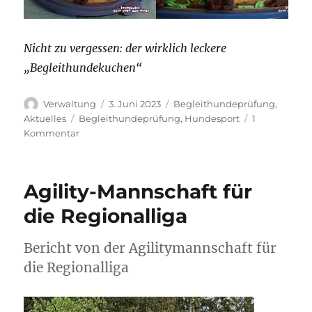
Nicht zu vergessen: der wirklich leckere
„Begleithundekuchen“
Autor
Veröffentlicht
Kategorien
Verwaltung
3. Juni 2023
Begleithundeprüfung
,
am
Schlagwörter
Aktuelles
Begleithundeprüfung
,
Hundesport
1
zu
Kommentar
Begleithundeprüfung
03.06.2023
Agility-Mannschaft für
die Regionalliga
Bericht von der Agilitymannschaft für
die Regionalliga