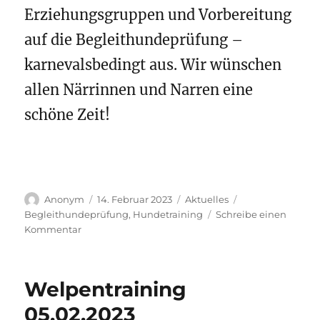
Erziehungsgruppen und Vorbereitung
auf die Begleithundeprüfung –
karnevalsbedingt aus. Wir wünschen
allen Närrinnen und Narren eine
schöne Zeit!
Autor
Veröffentlicht
Kategorien
Schlagwörter
Anonym
14. Februar 2023
Aktuelles
am
Begleithundeprüfung
,
Hundetraining
Schreibe einen
zu
Kommentar
Alaaf,
Helau
&
Welpentraining
Trainingspause!
05.02.2023