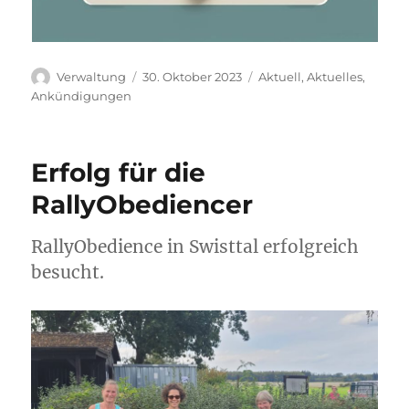
Autor
Veröffentlicht
Kategorien
Verwaltung
30. Oktober 2023
Aktuell
,
Aktuelles
,
am
Ankündigungen
Erfolg für die
RallyObediencer
RallyObedience in Swisttal erfolgreich
besucht.