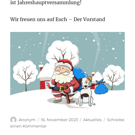
ist Jahreshauptversammlung!
Wir freuen uns auf Euch – Der Vorstand
Autor
Veröffentlicht
Kategorien
Anonym
16. November 2023
Aktuelles
Schreibe
am
zu
einen Kommentar
Einladung