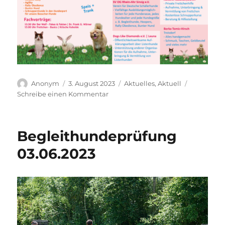
Autor
Veröffentlicht
Kategorien
Anonym
3. August 2023
Aktuelles
,
Aktuell
am
zu
Schreibe einen Kommentar
Save
the
date
Begleithundeprüfung
–
Sommerfest
03.06.2023
des
Tierheims
Remagen