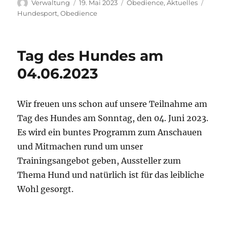
Autor
Veröffentlicht
Kategorien
Schla
Verwaltung
19. Mai 2023
Obedience
,
Aktuelles
am
Hundesport
,
Obedience
Tag des Hundes am
04.06.2023
Wir freuen uns schon auf unsere Teilnahme am
Tag des Hundes am Sonntag, den 04. Juni 2023.
Es wird ein buntes Programm zum Anschauen
und Mitmachen rund um unser
Trainingsangebot geben, Aussteller zum
Thema Hund und natürlich ist für das leibliche
Wohl gesorgt.