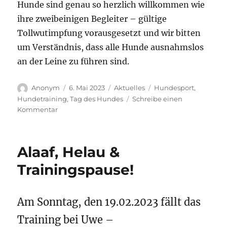
Hunde sind genau so herzlich willkommen wie
ihre zweibeinigen Begleiter – gültige
Tollwutimpfung vorausgesetzt und wir bitten
um Verständnis, dass alle Hunde ausnahmslos
an der Leine zu führen sind.
Autor
Veröffentlicht
Kategorien
Schlagwörter
Anonym
6. Mai 2023
Aktuelles
Hundesport
,
am
Hundetraining
,
Tag des Hundes
Schreibe einen
zu
Kommentar
Tag
des
Hundes
Alaaf, Helau &
am
04.06.2023
Trainingspause!
Am Sonntag, den 19.02.2023 fällt das
Training bei Uwe –